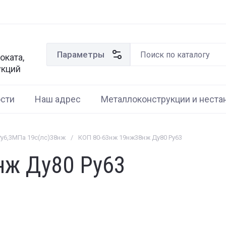
Параметры
оката,
укций
сти
Наш адрес
Металлоконструкции и неста
Ру6,3МПа 19с(лс)38нж
/
КОП 80-63нж 19нж38нж Ду80 Ру63
нж Ду80 Ру63