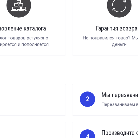
новление каталога
Гарантия возвра
лог товаров регулярно
Не понравился товар? М
иряется и пополняется
деньги
Мы перезван
2
Перезваниваем в
Производите 
4